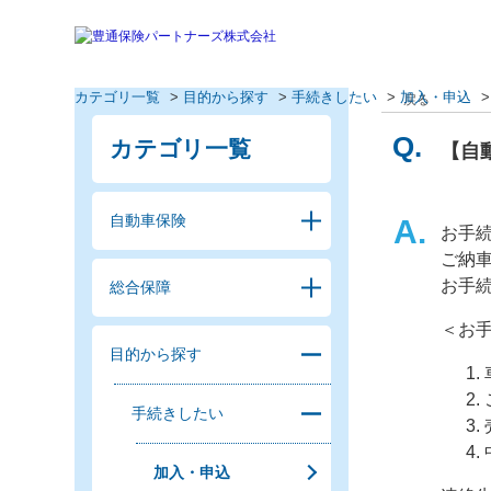
カテゴリ一覧
>
目的から探す
>
手続きしたい
>
加入・申込
戻る
カテゴリ一覧
【自
自動車保険
お手
ご納
お手続
総合保障
＜お
目的から探す
手続きしたい
加入・申込