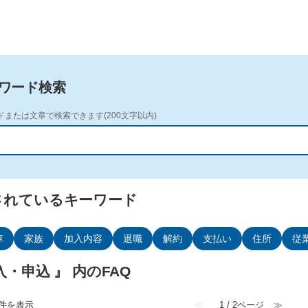
ワード検索
ドまたは文章で検索できます(200文字以内)
されているキーワード
車
家族
加入内容
退職
解約
支払い
住所
従
入・申込 』 内のFAQ
0 件を表示
≪
1 / 2ページ
≫