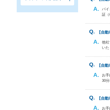
バイ
証（
【自動
他社
いた
【自動
お手
30
【自動
お手