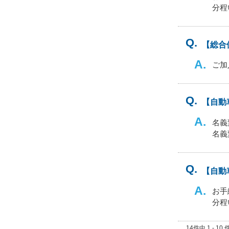
分程
【総合
ご加
【自動
名義
名義
【自動
お手
分程
14件中 1 - 1